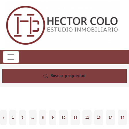
Buscar propiedad
‹
1
2
...
8
9
10
11
12
13
14
15