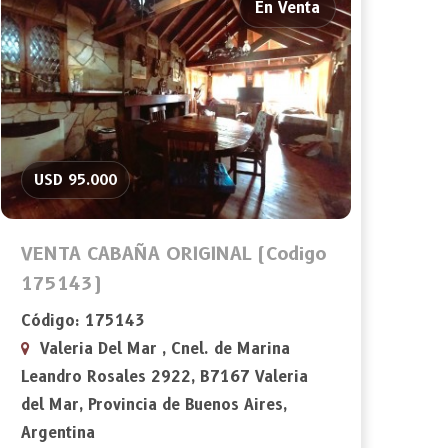
En Venta
USD 95.000
VENTA CABAÑA ORIGINAL (Codigo
175143)
Código: 175143
Valeria Del Mar , Cnel. de Marina
Leandro Rosales 2922, B7167 Valeria
del Mar, Provincia de Buenos Aires,
Argentina