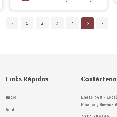
‹
1
2
3
4
5
›
Links Rápidos
Contácteno
Inicio
Eneas 348 - Local
Pinamar, Buenos A
Venta