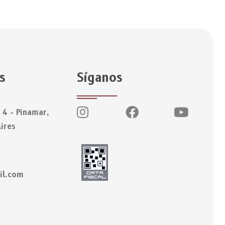
s
Síganos
 4 - Pinamar,
ires
il.com