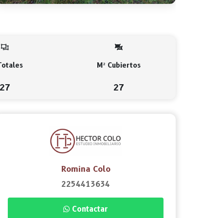
Totales
M² Cubiertos
27
27
Romina Colo
2254413634
Contactar