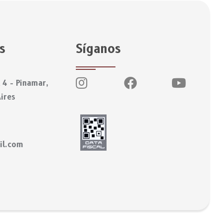
s
Síganos
 4 - Pinamar,
ires
il.com